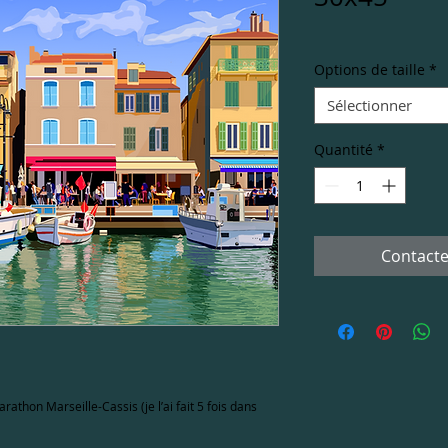
Options de taille
*
Sélectionner
Quantité
*
Contacte
rathon Marseille-Cassis (je l’ai fait 5 fois dans