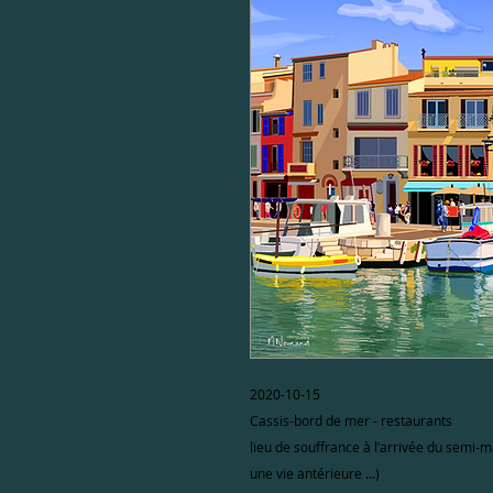
2020-10-15
Cassis-bord de mer - restaurants
lieu de souffrance à l’arrivée du semi-ma
une vie antérieure …)