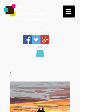
Michel
NORMAND
Peinture
numérique
Galerie virtuelle