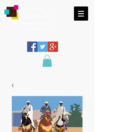
Michel
NORMAND
Peinture
numérique
Galerie virtuelle