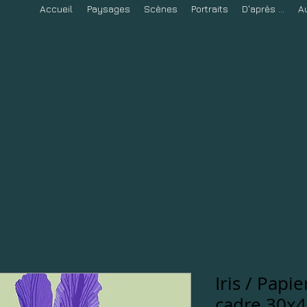
Accueil
Paysages
Scènes
Portraits
D'après ...
A
Iris / Papi
cadre 30x