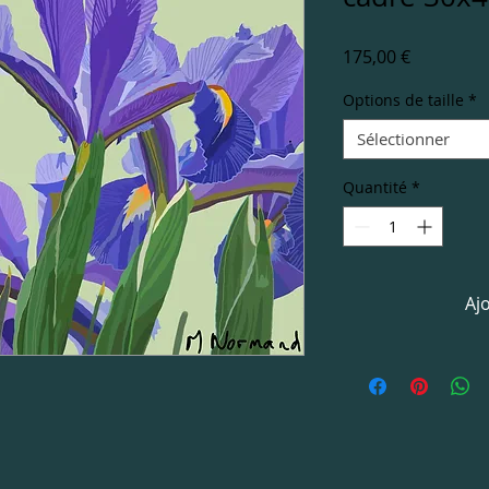
Prix
175,00 €
Options de taille
*
Sélectionner
Quantité
*
Aj