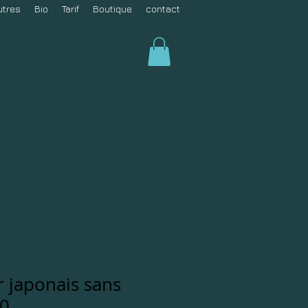
utres
Bio
Tarif
Boutique
contact
er japonais sans
40