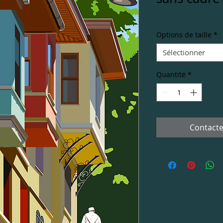
Options de taille
*
Sélectionner
Quantité
*
Contacte