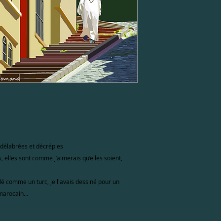
 délabrées et décrépies
s, elles sont comme j’aimerais qu’elles soient,
llé comme un turc, je l'avais dessiné pour un
e marocain…