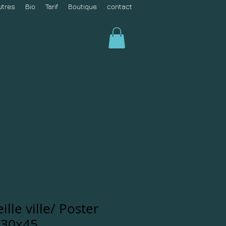
utres
Bio
Tarif
Boutique
contact
ille ville/ Poster
 30x45