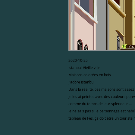
2020-10-25
Istanbul-Vieille ville
Maisons colorées en bois
J'adore Istanbul
Dans la réalité, ces maisons sont assez
Je les ai peintes avec des couleurs pure
comme du temps de leur splendeur …
Je ne sais pas si le personnage est habi
tableau de Fès, ça doit être un tourist