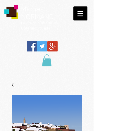
Michel
NORMAND
Peinture
numérique
Galerie virtuelle