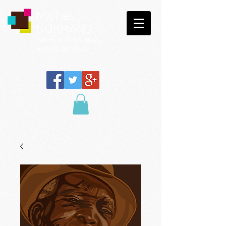
Michel
NORMAND
Peinture
numérique
Galerie virtuelle