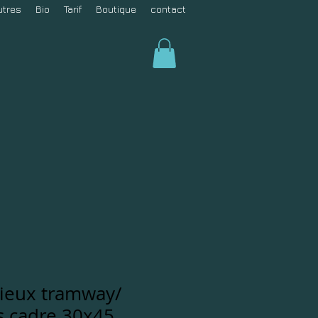
utres
Bio
Tarif
Boutique
contact
ieux tramway/
s cadre 30x45