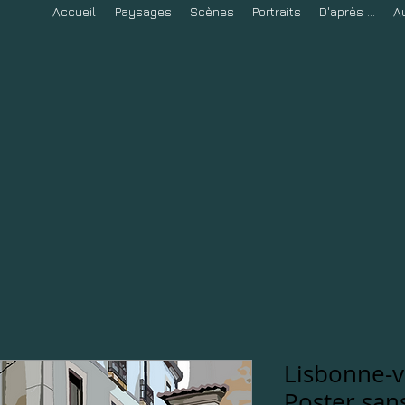
Accueil
Paysages
Scènes
Portraits
D'après ...
A
Lisbonne-v
Poster san