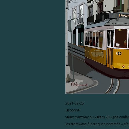
2021-02-25
Lisbonne
vieux tramway ou « tram 28 » (de coule
les tramways électriques nommés « élect