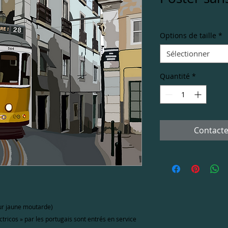
Options de taille
*
Sélectionner
Quantité
*
Contacte
ur jaune moutarde)
ricos » par les portugais sont entrés en service