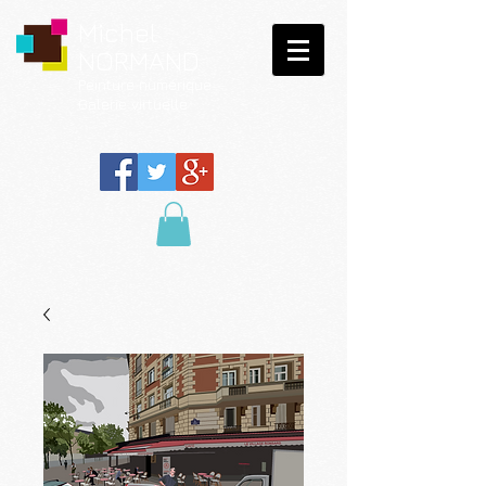
Michel
NORMAND
Peinture
numérique
Galerie virtuelle