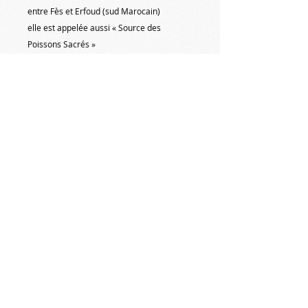
entre Fès et Erfoud (sud Marocain)
elle est appelée aussi « Source des
Poissons Sacrés »
c’est un endroit de rêve, magique …,
j’ai eu le bonheur de m’y baigner, il y a une
cinquantaine d’années …
#michelnormandpeinture #peinture
#paysages #maroc
#sudmarocain #sourcebleue
#artquid #artmajeur #expositionpeinture
© Copyright
© 2015 Michel NORMAND