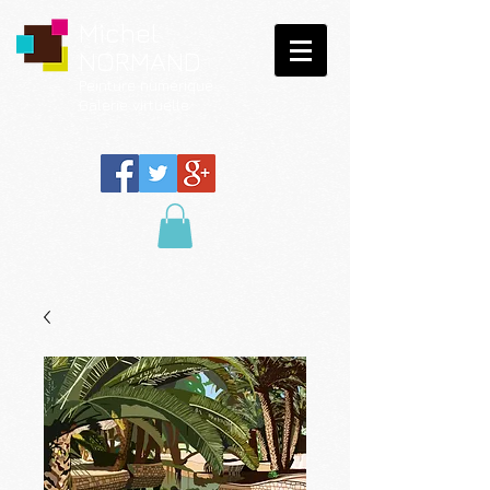
Michel
NORMAND
Peinture
numérique
Galerie virtuelle