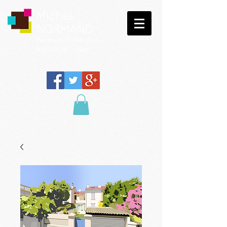
Michel
NORMAND
Peinture
numérique
Galerie virtuelle