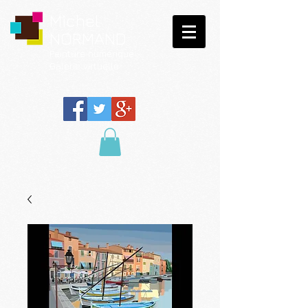
Michel
NORMAND
Peinture
numérique
Galerie virtuelle