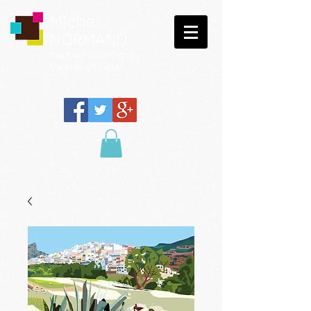
Michel
NORMAND
Peinture
numérique
Galerie virtuelle