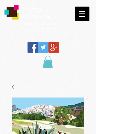
Michel
NORMAND
Peinture
numérique
Galerie virtuelle