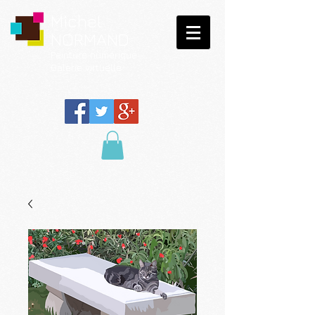
Michel
NORMAND
Peinture
numérique
Galerie virtuelle