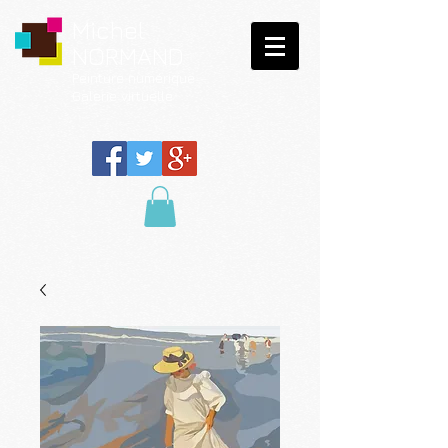
Michel
NORMAND
Peinture
numérique
Galerie virtuelle