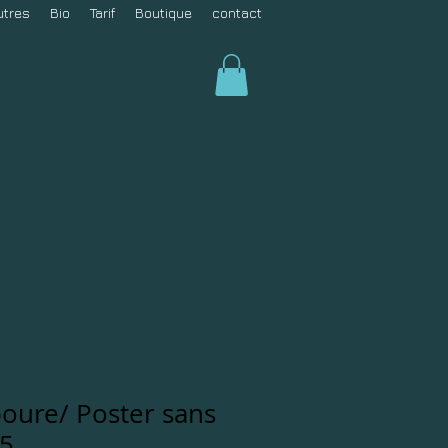
utres
Bio
Tarif
Boutique
contact
boure/ Poster sans
45