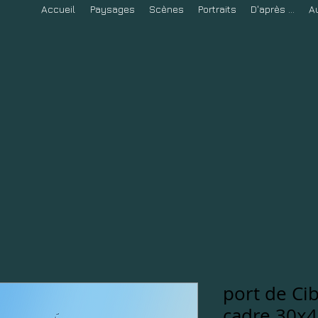
Accueil
Paysages
Scènes
Portraits
D'après ...
A
port de Ci
cadre 30x