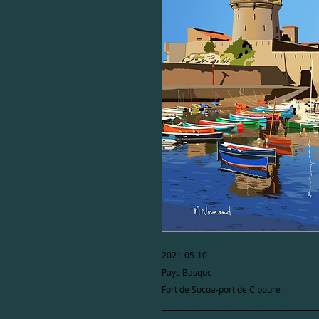
2021-05-10
Pays Basque
Fort de Socoa-port de Ciboure
____________________________________________