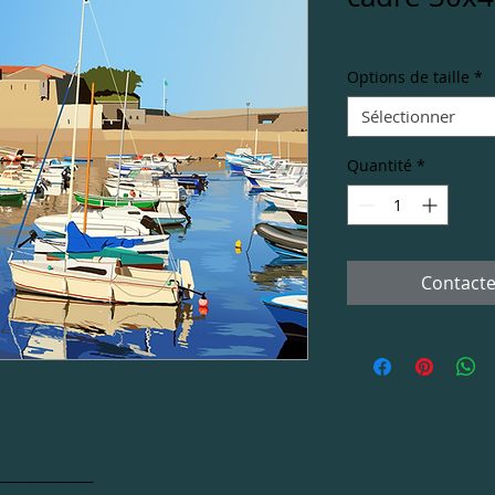
Options de taille
*
Sélectionner
Quantité
*
Contacte
_________________