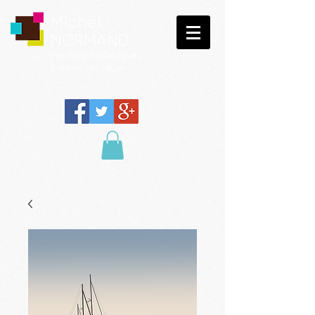
Michel
NORMAND
Peinture
numérique
Galerie virtuelle