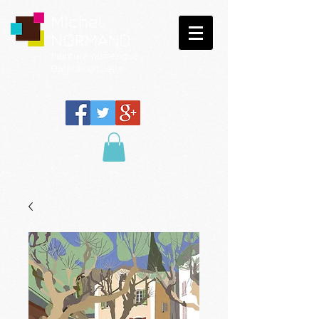
Michel
NORMAND
Peinture
numérique
Galerie virtuelle