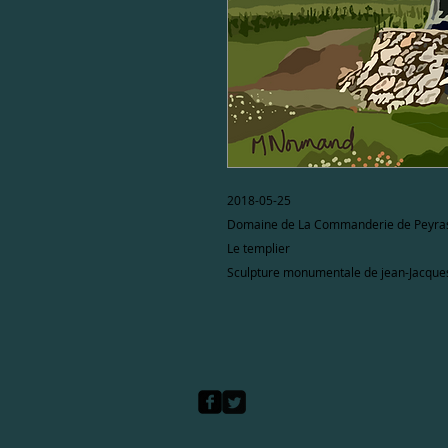
2018-05-25
Domaine de La Commanderie de Peyrasso
Le templier
Sculpture monumentale de jean-Jacques