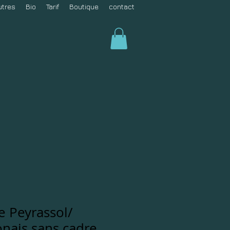
utres
Bio
Tarif
Boutique
contact
e Peyrassol/
onais sans cadre