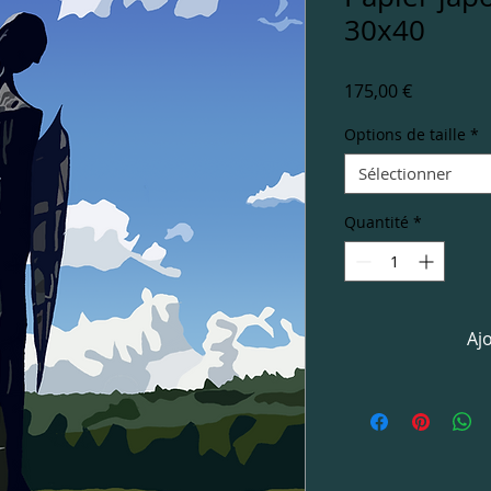
30x40
Prix
175,00 €
Options de taille
*
Sélectionner
Quantité
*
Aj