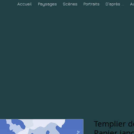
Accueil
Paysages
Scènes
Portraits
D'après ...
A
Templier d
Papier jap