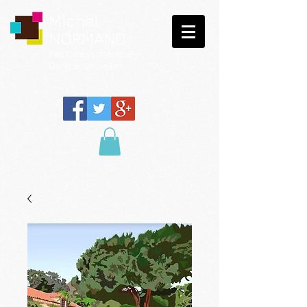
Michel
NORMAND
Peinture
numérique
Galerie virtuelle