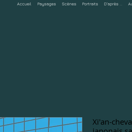
Accueil
Paysages
Scènes
Portraits
D'après ...
A
Xi'an-cheva
japonais s