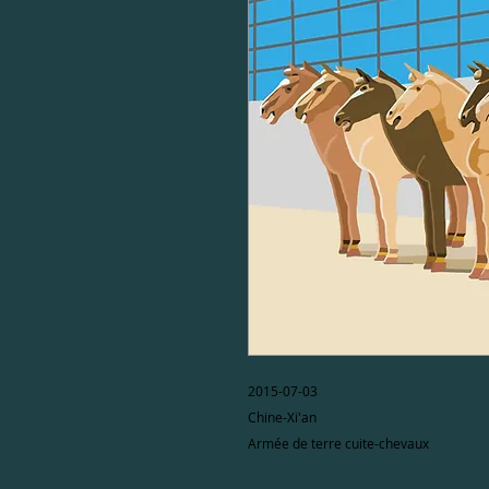
2015-07-03

Chine-Xi'an

Armée de terre cuite-chevaux