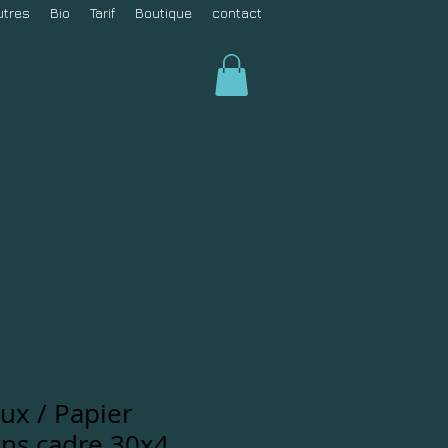
utres
Bio
Tarif
Boutique
contact
ux / Papier
ans cadre 30x4