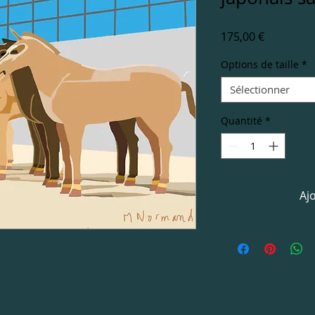
Prix
175,00 €
Options de taille
*
Sélectionner
Quantité
*
Aj